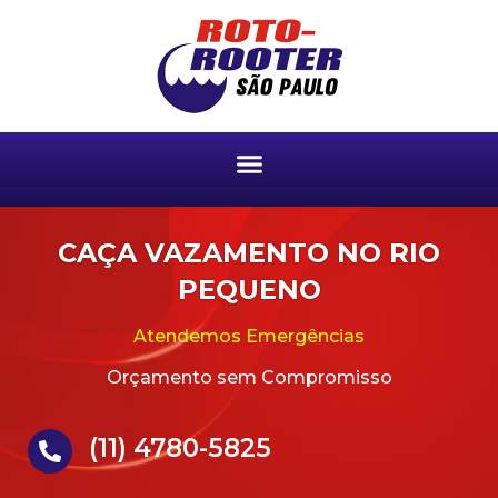
CAÇA VAZAMENTO NO RIO
PEQUENO
Atendemos Emergências
Orçamento sem Compromisso
(11) 4780-5825