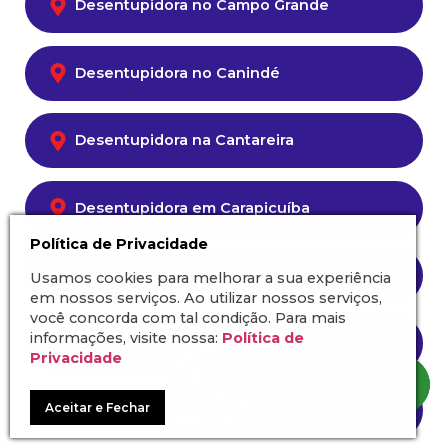
Desentupidora no Campo Grande
Desentupidora no Canindé
Desentupidora na Cantareira
Desentupidora em Carapicuíba
Política de Privacidade
Desentupidora na Casa Verde
Usamos cookies para melhorar a sua experiência
em nossos serviços. Ao utilizar nossos serviços,
você concorda com tal condição. Para mais
informações, visite nossa:
Política de
Desentupidora na Chácara Inglesa
Privacidade
Aceitar e Fechar
Desentupidora na Chácara Klabin