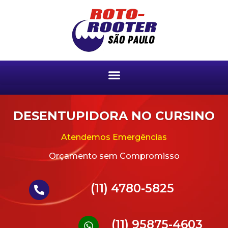
DESENTUPIDORA NO CURSINO
Atendemos Emergências
Orçamento sem Compromisso
(11) 4780-5825
(11) 95875-4603