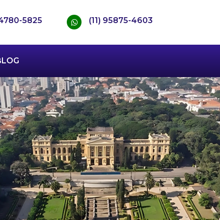
) 4780-5825
(11) 95875-4603
BLOG