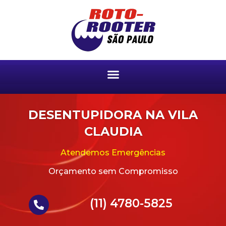
DESENTUPIDORA NA VILA
CLAUDIA
Atendemos Emergências
Orçamento sem Compromisso
(11) 4780-5825