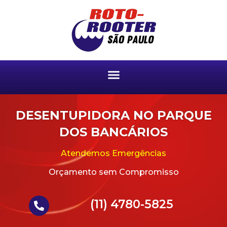
DESENTUPIDORA NO PARQUE
DOS BANCÁRIOS
Atendemos Emergências
Orçamento sem Compromisso
(11) 4780-5825