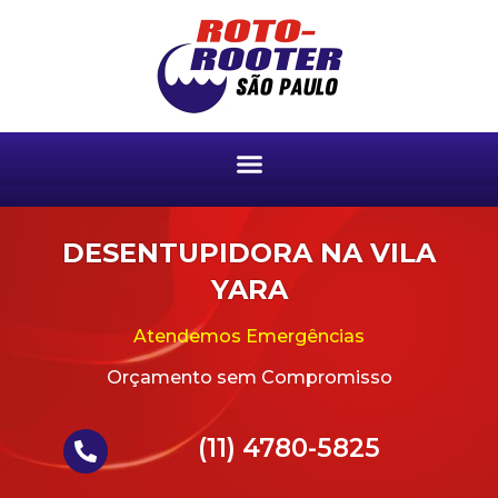
DESENTUPIDORA NA VILA
YARA
Atendemos Emergências
Orçamento sem Compromisso
(11) 4780-5825