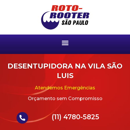
DESENTUPIDORA NA VILA SÃO
LUIS
Atendemos Emergências
Orçamento sem Compromisso
(11) 4780-5825