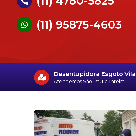
(11) 4780-5825
(11) 95875-4603
Desentupidora Esgoto Vi
Atendemos São Paulo Inteira