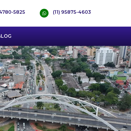
) 4780-5825
(11) 95875-4603
BLOG