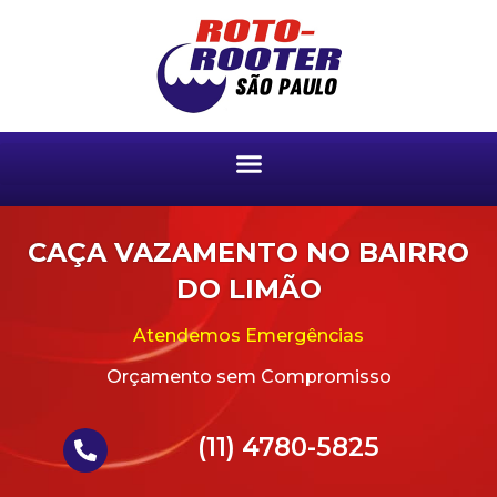
CAÇA VAZAMENTO NO BAIRRO
DO LIMÃO
Atendemos Emergências
Orçamento sem Compromisso
(11) 4780-5825