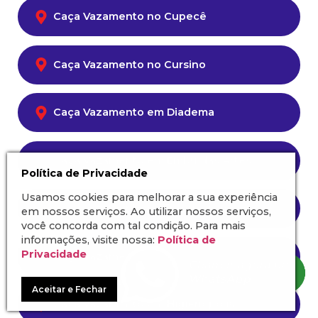
Caça Vazamento no Cupecê
Caça Vazamento no Cursino
Caça Vazamento em Diadema
Caça Vazamento em Embú das Artes
Política de Privacidade
Usamos cookies para melhorar a sua experiência
Caça Vazamento na Freguesia do Ó
em nossos serviços. Ao utilizar nossos serviços,
você concorda com tal condição. Para mais
informações, visite nossa:
Política de
Privacidade
Caça Vazamento no Granja Viana
Aceitar e Fechar
Caça Vazamento em Higienópolis