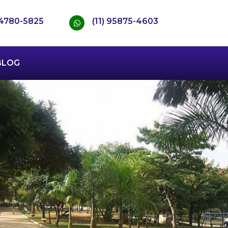
) 4780-5825
(11) 95875-4603
BLOG