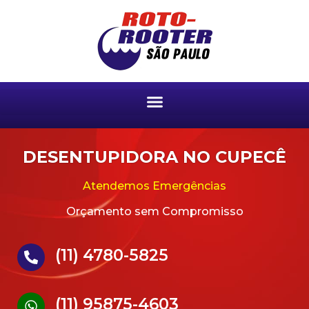
DESENTUPIDORA NO CUPECÊ
Atendemos Emergências
Orçamento sem Compromisso
(11) 4780-5825
(11) 95875-4603