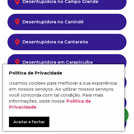
Desentupidora no Campo Grande
Desentupidora no Canindé
Desentupidora na Cantareira
Desentupidora em Carapicuíba
Política de Privacidade
Desentupidora na Casa Verde
Usamos cookies para melhorar a sua experiência
em nossos serviços. Ao utilizar nossos serviços,
você concorda com tal condição. Para mais
informações, visite nossa:
Política de
Desentupidora na Chácara Inglesa
Privacidade
Aceitar e Fechar
Desentupidora na Chácara Klabin