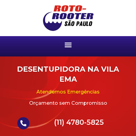
DESENTUPIDORA NA VILA
EMA
Atendemos Emergências
Orçamento sem Compromisso
(11) 4780-5825