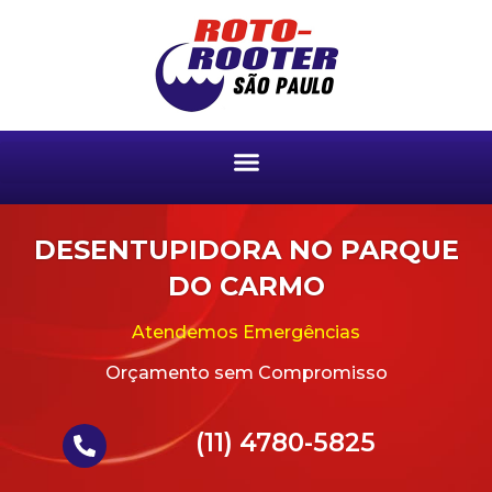
DESENTUPIDORA NO PARQUE
DO CARMO
Atendemos Emergências
Orçamento sem Compromisso
(11) 4780-5825