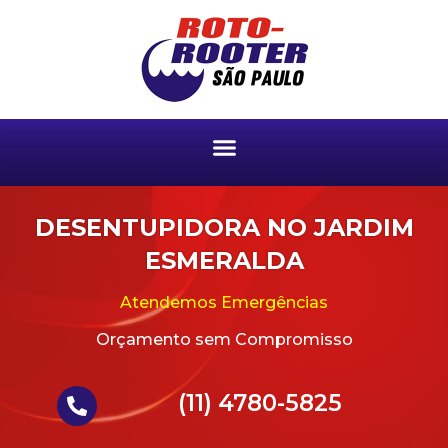
DESENTUPIDORA NO JARDIM
ESMERALDA
Atendemos Emergências
Orçamento sem Compromisso
(11) 4780-5825