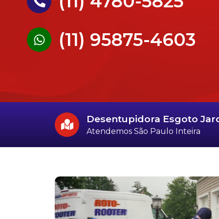
(11) 4780-5825
(11) 95875-4603
Desentupidora Esgoto Ja
Atendemos São Paulo Inteira