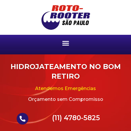
HIDROJATEAMENTO NO BOM
RETIRO
Atendemos Emergências
Orçamento sem Compromisso
(11) 4780-5825