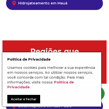
Hidrojateamento em Mauá
Regiões que
Atendemos
Política de Privacidade
Usamos cookies para melhorar a sua experiência
Serviços de Desentupidora 24H
em nossos serviços. Ao utilizar nossos serviços,
você concorda com tal condição. Para mais
informações, visite nossa:
Política de
Privacidade
Aceitar e Fechar
Desentupidora em São Paulo