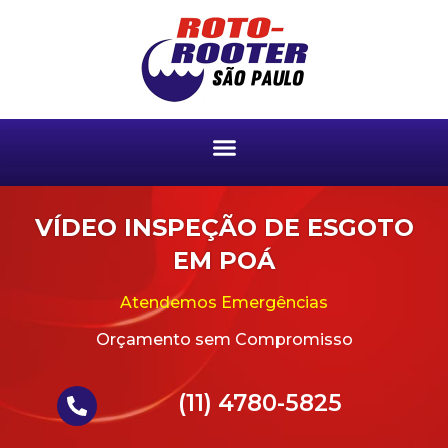
VÍDEO INSPEÇÃO DE ESGOTO
EM POÁ
Atendemos Emergências
Orçamento sem Compromisso
(11) 4780-5825