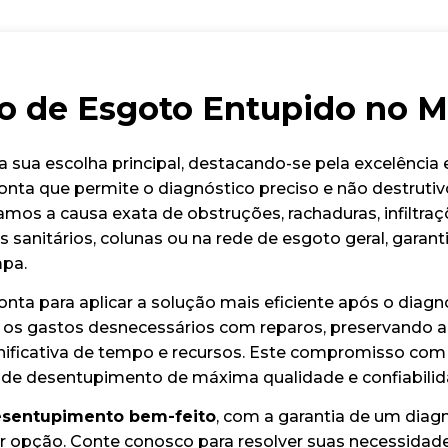
o de Esgoto Entupido no 
 sua escolha principal, destacando-se pela excelênci
onta que permite o diagnóstico preciso e não destrut
izamos a causa exata de obstruções, rachaduras, infiltra
os sanitários, colunas ou na rede de esgoto geral, garant
mpa.
nta para aplicar a solução mais eficiente após o diagn
 os gastos desnecessários com reparos, preservando a 
icativa de tempo e recursos. Este compromisso com a 
 de desentupimento de máxima qualidade e confiabilid
sentupimento bem-feito
, com a garantia de um diagn
r opção. Conte conosco para resolver suas necessidad