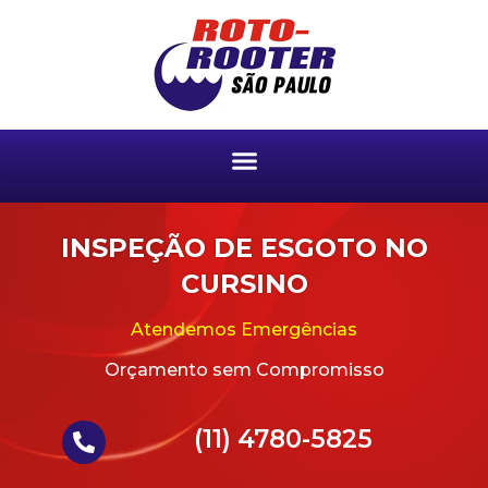
INSPEÇÃO DE ESGOTO NO
CURSINO
Atendemos Emergências
Orçamento sem Compromisso
(11) 4780-5825