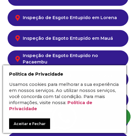
Inspeção de Esgoto Entupido em Lorena
Inspeção de Esgoto Entupido em Mauá
Inspeção de Esgoto Entupido no
Pacaembu
Política de Privacidade
Inspeção de Esgoto Entupido na Parada
Inglesa
Usamos cookies para melhorar a sua experiência
em nossos serviços. Ao utilizar nossos serviços,
você concorda com tal condição. Para mais
Inspeção de Esgoto Entupido no Paraíso
informações, visite nossa:
Política de
Privacidade
Inspeção de Esgoto Entupido no Piqueri
Aceitar e Fechar