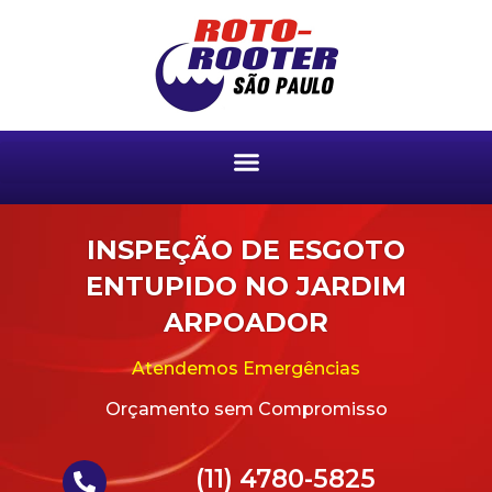
INSPEÇÃO DE ESGOTO
ENTUPIDO NO JARDIM
ARPOADOR
Atendemos Emergências
Orçamento sem Compromisso
(11) 4780-5825