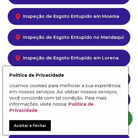
Inspeção de Esgoto Entupido em Moema
Inspeção de Esgoto Entupido no Mandaqui
Inspeção de Esgoto Entupido em Lorena
Política de Privacidade
Inspeção de Esgoto Entupido em Mauá
Usamos cookies para melhorar a sua experiência
em nossos serviços. Ao utilizar nossos serviços,
Inspeção de Esgoto Entupido no
você concorda com tal condição. Para mais
Pacaembu
informações, visite nossa:
Política de
Privacidade
Inspeção de Esgoto Entupido na Parada
Inglesa
Aceitar e Fechar