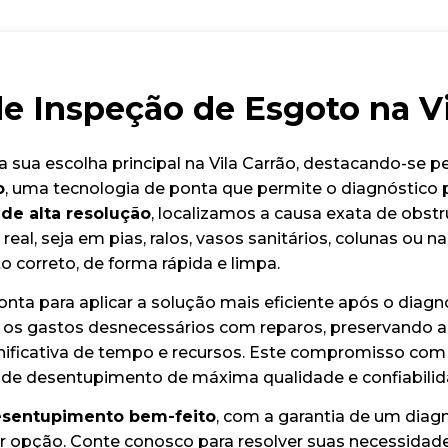
de Inspeção de Esgoto na Vi
 sua escolha principal na Vila Carrão, destacando-se p
o
, uma tecnologia de ponta que permite o diagnóstico p
de alta resolução
, localizamos a causa exata de obstru
al, seja em pias, ralos, vasos sanitários, colunas ou n
o correto, de forma rápida e limpa.
nta para aplicar a solução mais eficiente após o diagn
 os gastos desnecessários com reparos, preservando a 
icativa de tempo e recursos. Este compromisso com a 
 de desentupimento de máxima qualidade e confiabilid
sentupimento bem-feito
, com a garantia de um diagn
r opção. Conte conosco para resolver suas necessidad