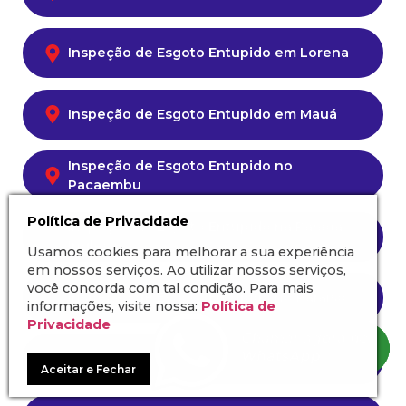
Inspeção de Esgoto Entupido em Lorena
Inspeção de Esgoto Entupido em Mauá
Inspeção de Esgoto Entupido no
Pacaembu
Política de Privacidade
Inspeção de Esgoto Entupido na Parada
Inglesa
Usamos cookies para melhorar a sua experiência
em nossos serviços. Ao utilizar nossos serviços,
você concorda com tal condição. Para mais
Inspeção de Esgoto Entupido no Paraíso
informações, visite nossa:
Política de
Privacidade
Inspeção de Esgoto Entupido no Piqueri
Aceitar e Fechar