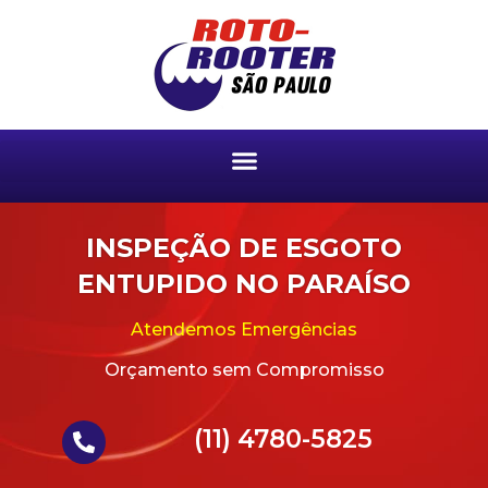
INSPEÇÃO DE ESGOTO
ENTUPIDO NO PARAÍSO
Atendemos Emergências
Orçamento sem Compromisso
(11) 4780-5825