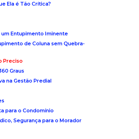
ue Ela é Tão Crítica?
ar um Entupimento Iminente
ntupimento de Coluna sem Quebra-
o Preciso
360 Graus
va na Gestão Predial
es
ta para o Condomínio
ndico, Segurança para o Morador