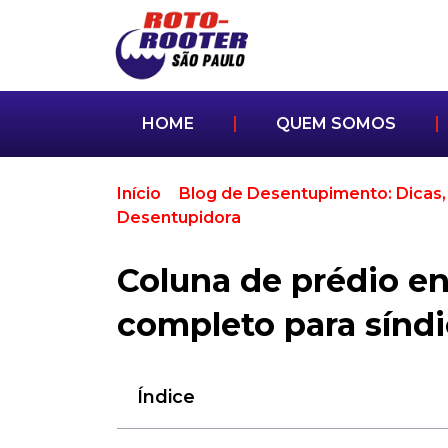
HOME
QUEM SOMOS
Início
>
Blog de Desentupimento: Dicas,
Desentupidora
>
Coluna de prédio en
condomínios
Coluna de prédio en
completo para sínd
Índice