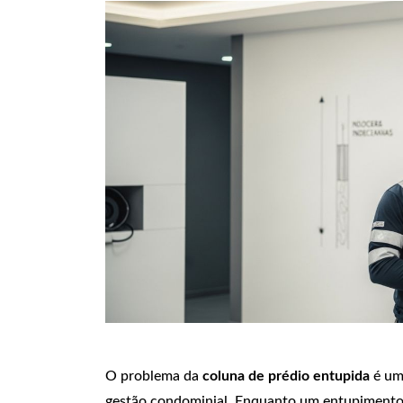
O problema da
coluna de prédio entupida
é um
gestão condominial. Enquanto um entupimento 